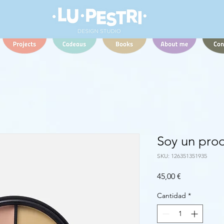
Soy un pro
SKU: 126351351935
Precio
45,00 €
Cantidad
*