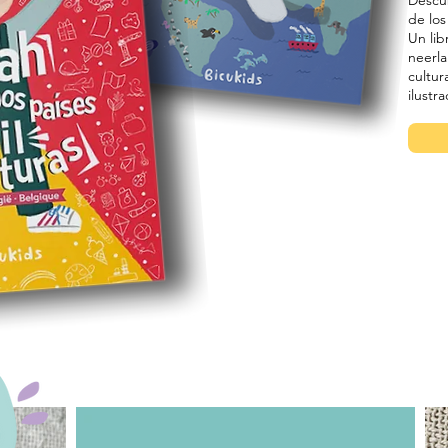
Descub
de los
Un lib
neerla
cultur
ilustr