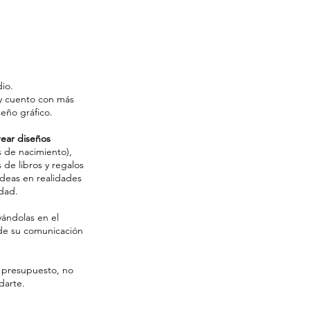
dio.
 y cuento con más
eño gráfico.
rear diseños
 de nacimiento),
s de libros y regalos
ideas en realidades
idad.
ándolas en el
 de su comunicación
n presupuesto, no
darte.