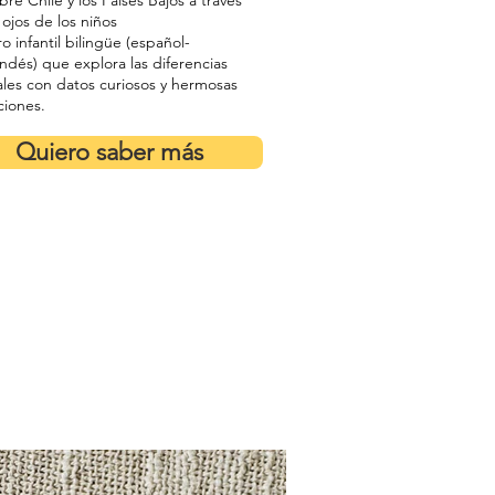
re Chile y los Países Bajos a través
 ojos de los niños
ro infantil bilingüe (español-
ndés) que explora las diferencias
ales con datos curiosos y hermosas
aciones.
Quiero saber más