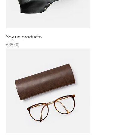
Soy un producto
Price
€85.00