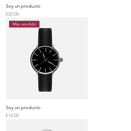
Soy un producto
Price
€20.00
Más vendido
Soy un producto
Price
€10.00