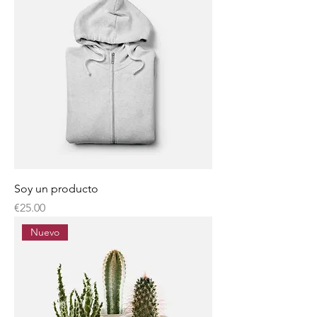
Soy un producto
Price
€25.00
Nuevo