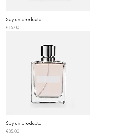
Soy un producto
Price
€15.00
Soy un producto
Price
€85.00